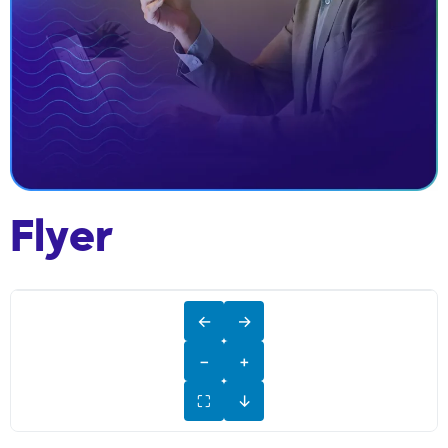
Flyer
←
→
−
+
⛶
↓